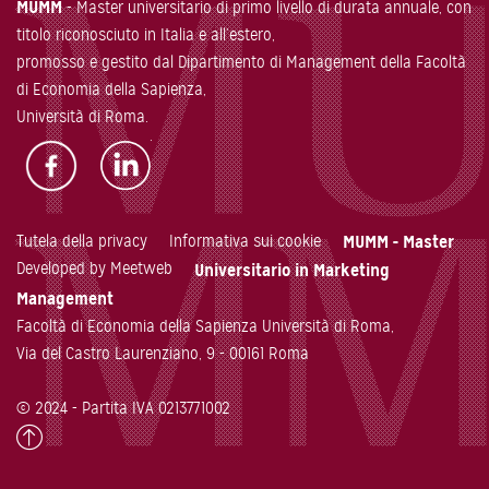
MUMM
- Master universitario di primo livello di durata annuale, con
titolo riconosciuto in Italia e all’estero,
promosso e gestito dal Dipartimento di Management della Facoltà
di Economia della Sapienza,
Università di Roma.
Tutela della privacy
Informativa sui cookie
MUMM - Master
Developed by Meetweb
Universitario in Marketing
Management
Facoltà di Economia della Sapienza Università di Roma,
Via del Castro Laurenziano, 9 - 00161 Roma
© 2024 - Partita IVA 0213771002